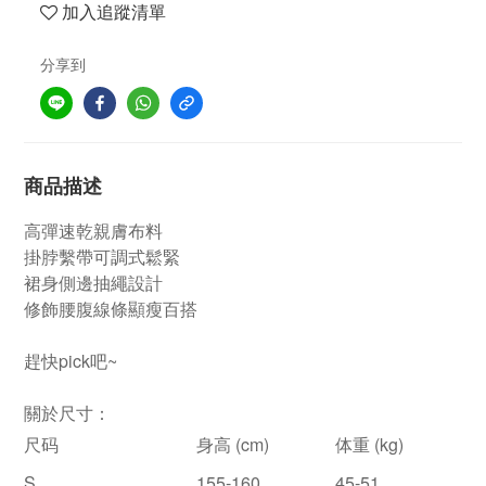
加入追蹤清單
分享到
商品描述
高彈速乾親膚布料
掛脖繫帶可調式鬆緊
裙身側邊抽繩設計
修飾腰腹線條顯瘦百搭
趕快pick吧~
關於尺寸：
尺码
身高 (cm)
体重 (kg)
S
155-160
45-51