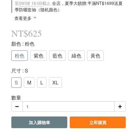
至
09/08 16:00
截止
全店，夏季大饋贈:🍭滿NT$1699送夏
季防曬套袖（随机颜色）
查看更多
NT$625
顏色
: 粉色
粉色
紫色
藍色
綠色
黃色
尺寸
: S
S
M
L
XL
數量
加入購物車
立即購買